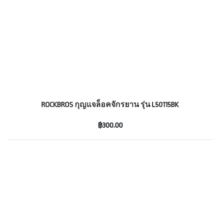
ROCKBROS กุญแจล็อคจักรยาน รุ่น L50115BK
฿300.00