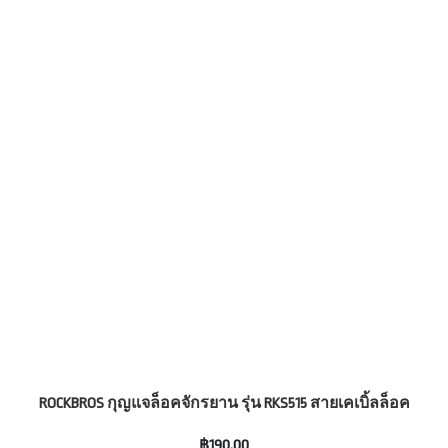
ROCKBROS กุญแจล็อคจักรยาน รุ่น RKS515 สายเคเบิ้ลล็อค
฿190.00