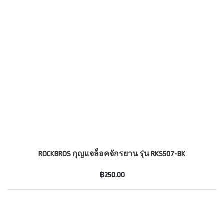
ROCKBROS กุญแจล็อคจักรยาน รุ่น RKS507-BK
฿250.00