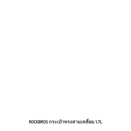
ROCKBROS กระเป๋าทรงสามเหลี่ยม 1.7L