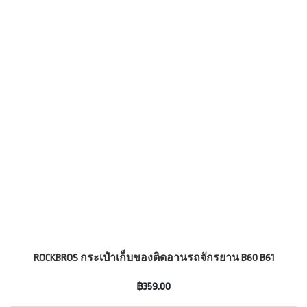
ROCKBROS กระเป๋าเก็บของติดอานรถจักรยาน B60 B61
฿359.00