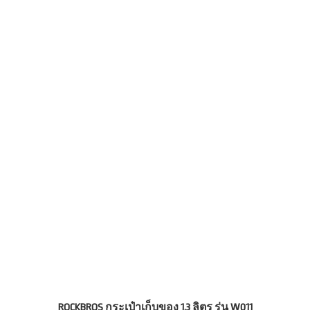
ROCKBROS กระเป๋าเก็บของ 1.3 ลิตร รุ่น W011