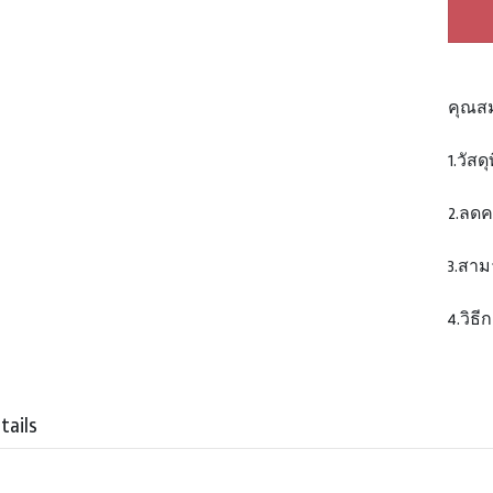
คุณสม
1.วัส
2.ลด
3.สาม
4.วิธี
tails