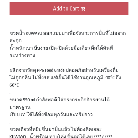
Add to Cart
ขวดน้ำ KUWAYO ออกแบบมาเพื่อจังหวะการปั่นที่ไม่อยาก
สะดุด
น้ำหนักเบา บีบง่าย เปิด-ปิดด้วยมือเดียว ดื่มได้ทันที
ระหว่างทาง
.
ผลิตจากวัสดุ PP5 Food Grade ปลอดภัยสำหรับเครื่องดื่ม
ไม่ดูดกลิ่น ไม่ทิ้งรส แช่เย็นได้ ใช้งานอุณหภูมิ -10°C ถึง
60°C
.
ขนาด 550 ml กำลังพอดี ใส่กรงกระติกจักรยานได้
มาตรฐาน
เรียบ เท่ ใช้ได้ทั้งซ้อมทุกวันและทริปยาว
.
ขวดเดียวที่หยิบขึ้นมาปั่นแล้ว ไม่ต้องคิดเยอะ
KUWAYO - น้ำพร้อม ทางโล่ง ปั่นต่อได้เลย ????‍♂️????