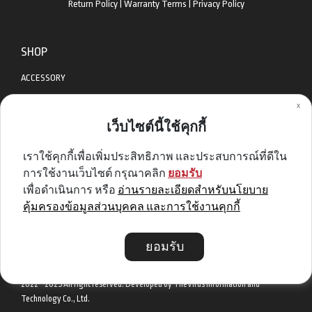
Return Policy
|
Warranty Terms
|
Privacy Policy
SHOP
ACCESSORY
x
APPAREL
เว็บไซต์นี้ใช้คุกกี้
BIKES
เราใช้คุกกี้เพื่อเพิ่มประสิทธิภาพ และประสบการณ์ที่ดีใน
DIABLO BIKE
การใช้งานเว็บไซต์ กรุณาคลิก
ยอมรับ
GET SPECIAL DEAL & OFFERS
เพื่อดำเนินการ หรือ
อ่านรายละเอียดสำหรับนโยบาย
คุ้มครองข้อมูลส่วนบุคคล และการใช้งานคุกกี้
Sign me up
ยอมรับ
2022 - 2025 All right reserved. Developed by TheVirus Information and
Technology Co., Ltd.