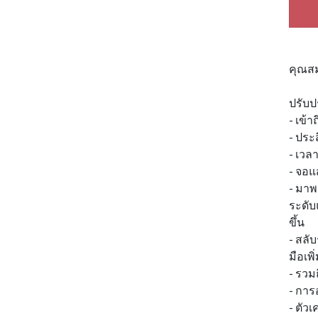
คุณสม
ปรับป
- เข้า
- ประ
- เวลา
- จอแ
- มาพ
ระดับ
ขึ้น
- สลั
มือเพิ
- รวม
- กา
- ตัวเ