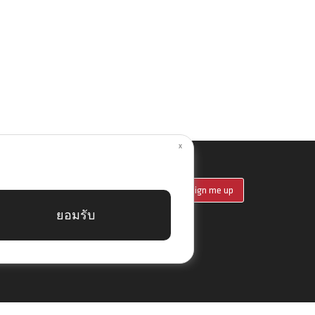
x
ET SPECIAL DEAL & OFFERS
Sign me up
ยอมรับ