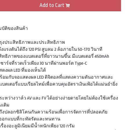
Add to Cart
บัติของสินค้า
รุงประสิทธิภาพและประสิทธิภาพ
ถึงแรงดันได้ถึง 120 PSI สูบลม 2 ล้อภายใน 50-170 วินาที
สิทธิภาพของแบตเตอรี่ที่ยาวนานขึ้น: มีแบตเตอรี่ 450mAh
ชาร์จที่รวดเร็วเพียง 30 นาทีผ่านพอร์ต Type-C
สดงผล LED ที่มองเห็นได้
ร้อมกับจอแสดงผล LED ดิจิตอลที่แสดงความดันอากาศและ
แบตเตอรี่แบบเรียลไทม์เพื่อควบคุมอัตราเงินเฟ้อได้แม่นยำยิ่ง
บระหว่างวาล์ว AV และ FV ได้อย่างง่ายดายโดยไม่ต้องใช้เครื่อง
่มเติม
ถึงปลอกซิลิโคนกันความร้อนเพื่อการจัดการที่ปลอดภัย
รออกแบบที่กะทัดรัดและทนทาน
ครื่องอะลูมิเนียมมีน้ำหนักเพียง 120 กรัม