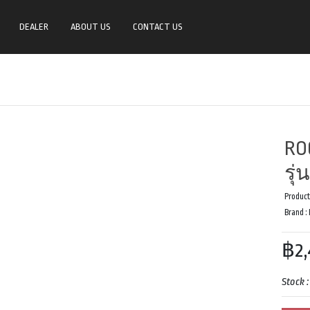
DEALER
ABOUT US
CONTACT US
RO
รุ่
Product
Brand :
฿2,
Stock 