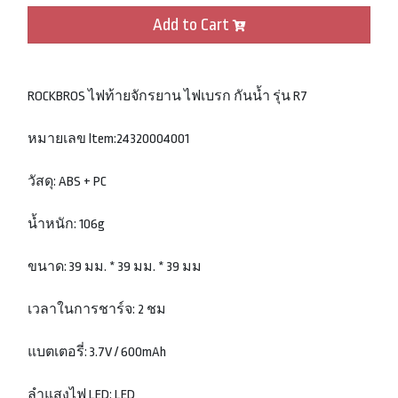
Add to Cart
ROCKBROS ไฟท้ายจักรยาน ไฟเบรก กันน้ำ รุ่น R7
หมายเลข ltem:24320004001
วัสดุ: ABS + PC
น้ำหนัก: 106g
ขนาด: 39 มม. * 39 มม. * 39 มม
เวลาในการชาร์จ: 2 ชม
แบตเตอรี่: 3.7V / 600mAh
ลำแสงไฟ LED: LED