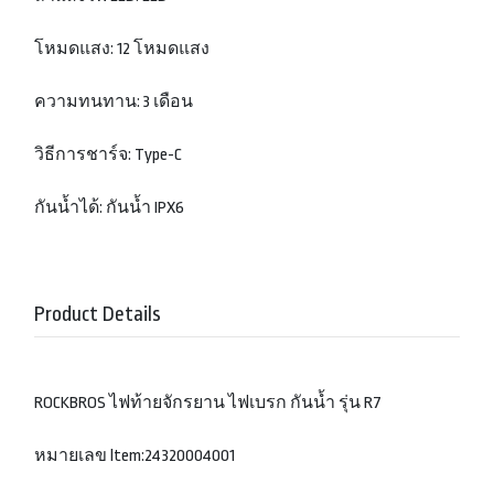
โหมดแสง: 12 โหมดแสง
ความทนทาน: 3 เดือน
วิธีการชาร์จ: Type-C
กันน้ำได้: กันน้ำ IPX6
Product Details
ROCKBROS ไฟท้ายจักรยาน ไฟเบรก กันน้ำ รุ่น R7
หมายเลข ltem:24320004001