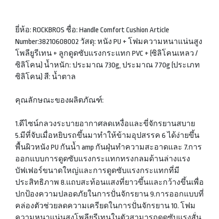
ยี่ห้อ: ROCKBROS ชื่อ: Handle Comfort Cushion Article
Number:38210608002 วัสดุ: หนัง PU + โฟมความหนาแน่นสูง
โพลียูรีเทน + ลูกดูดซับแรงกระแทก PVC + (ซิลิโคนเหลว /
ซิลิโคน) น้ำหนัก: ประมาณ 730g, ประมาณ 770g (ประเภท
ซิลิโคน) สี: น้ำตาล
คุณลักษณะของผลิตภัณฑ์:
1.ดีไซน์กลวงระบายอากาศลดเหงื่อและขี่จักรยานสบาย
5.มีที่จับเมื่อหยิบรถขึ้นมาทำให้ข้ามอุปสรรค 6 ได้ง่ายขึ้น
พื้นผิวหนัง PU กันน้ำ amp กันฝุ่นทำความสะอาดและ 7.การ
ออกแบบการดูดซับแรงกระแทกทรงกลมด้านล่างแรง
บัฟเฟอร์ขนาดใหญ่และการดูดซับแรงกระแทกที่มี
ประสิทธิภาพ 8.แถบสะท้อนแสงที่ยาวขึ้นและกว้างขึ้นเพื่อ
ปกป้องความปลอดภัยในการปั่นจักรยาน 9.การออกแบบที่
คล่องตัวช่วยลดความเครียดในการปั่นจักรยาน 10. โฟม
ความหนาแน่นสูงโพลียูรีเทนในตัวสามารถดูดซับแรงสั่น