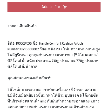
Add to Cart
รายละเอียดสินค้า
ยี่ห้อ: ROCKBROS ชื่อ: Handle Comfort Cushion Article
Number:38210608002 วัสดุ: หนัง PU + โฟมความหนาแน่นสูง
โพลียูรีเทน + ลูกดูดซับแรงกระแทก PVC + (ซิลิโคนเหลว /
ซิลิโคน) น้ำหนัก: ประมาณ 730g, ประมาณ 770g (ประเภท
ซิลิโคน) สี: น้ำตาล
คุณลักษณะของผลิตภัณฑ์:
1.ดีไซน์กลวงระบายอากาศลดเหงื่อและขี่จักรยานสบาย
5.มีที่จับเมื่อหยิบรถขึ้นมาทำให้ข้ามอุปสรรค 6 ได้ง่ายขึ้น
พื้นผิวหนัง PU กันน้ำ amp กันฝุ่นทำความสะอาดและ 7.การ
ออกแบบการดูดซับแรงกระแทกทรงกลมด้านล่างแรง