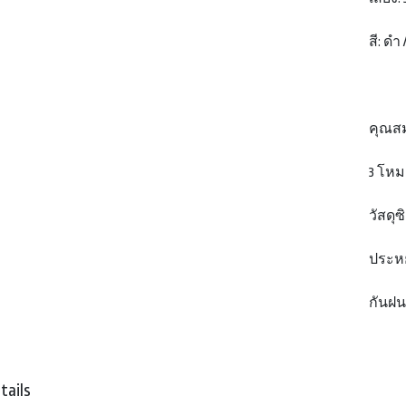
สี: ดำ 
คุณสม
3 โหม
วัสดุ
ประหย
กันฝน
tails