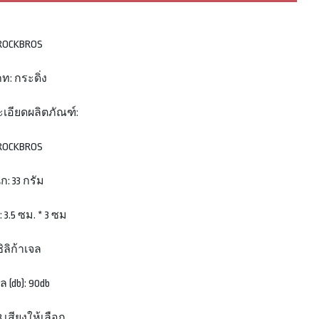
: ROCKBROS
ท: กระดิ่ง
เอียดผลิตภัณฑ์:
: ROCKBROS
ก: 33 กรัม
3.5 ซม. * 3 ซม
ซิลิก้าเจล
ล (db): 90db
 3 เสียงให้เลือก