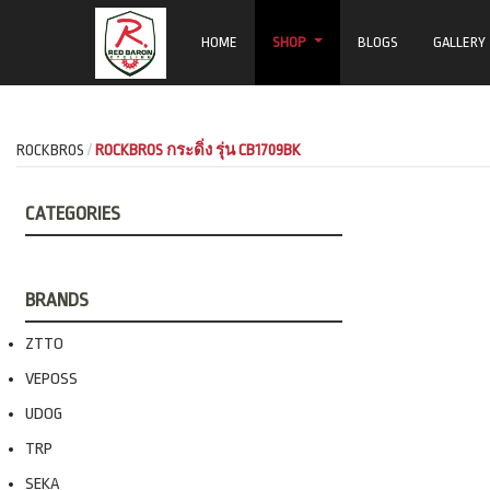
HOME
SHOP
BLOGS
GALLERY
ROCKBROS
ROCKBROS กระดิ่ง รุ่น CB1709BK
CATEGORIES
BRANDS
ZTTO
VEPOSS
UDOG
TRP
SEKA