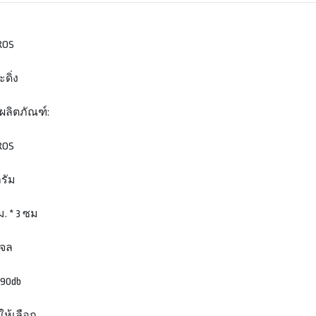
BROS
ดิ่ง
ผลิตภัณฑ์:
BROS
กรัม
. * 3 ซม
าเจล
 90db
งให้เลือก