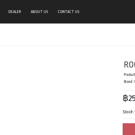
DEALER
ABOUT US
CONTACT US
RO
Product
Brand :
฿25
Stock 