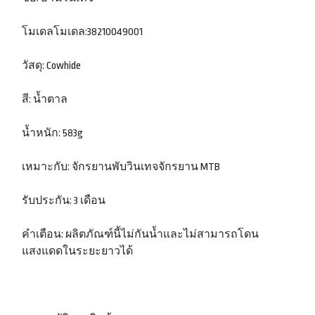
โมเดลโมเดล:38210049001
วัสดุ: Cowhide
สี: น้ำตาล
น้ำหนัก: 583g
เหมาะกับ: จักรยานพับวินเทจจักรยาน MTB
รับประกัน: 3 เดือน
คำเตือน: ผลิตภัณฑ์นี้ไม่กันน้ำและไม่สามารถโดน
แสงแดดในระยะยาวได้