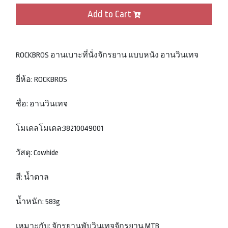
Add to Cart
ROCKBROS อานเบาะที่นั่งจักรยาน แบบหนัง อานวินเทจ
ยี่ห้อ: ROCKBROS
ชื่อ: อานวินเทจ
โมเดลโมเดล:38210049001
วัสดุ: Cowhide
สี: น้ำตาล
น้ำหนัก: 583g
เหมาะกับ: จักรยานพับวินเทจจักรยาน MTB