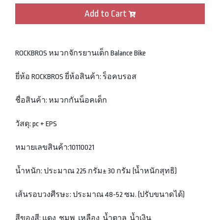
Add to Cart
ROCKBROS หมวกจักรยานเด็ก Balance Bike
ยี่ห้อ ROCKBROS ยี่ห้อสินค้า: ร็อคบรอส
ชื่อสินค้า: หมวกกันน็อคเด็ก
วัสดุ: pc + EPS
หมายเลขสินค้า:10110021
น้ำหนัก: ประมาณ 225 กรัม± 30 กรัม (น้ำหนักสุทธิ)
เส้นรอบวงศีรษะ: ประมาณ 48-52 ซม. (ปรับขนาดได้)
สีของสี: แดง, ชมพู, เหลือง, น้ำตาล, น้ำเงิน