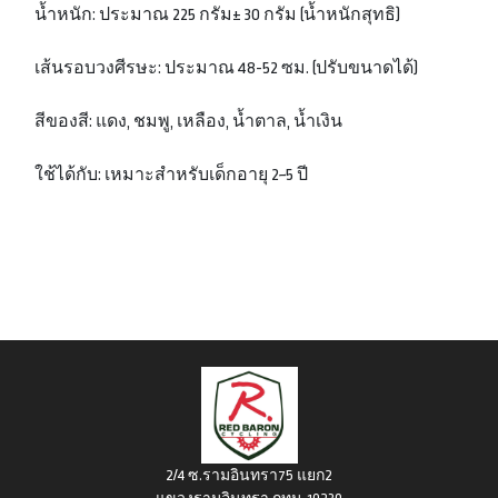
น้ำหนัก: ประมาณ 225 กรัม± 30 กรัม (น้ำหนักสุทธิ)
เส้นรอบวงศีรษะ: ประมาณ 48-52 ซม. (ปรับขนาดได้)
สีของสี: แดง, ชมพู, เหลือง, น้ำตาล, น้ำเงิน
ใช้ได้กับ: เหมาะสำหรับเด็กอายุ 2~5 ปี
2/4 ซ.รามอินทรา75 แยก2