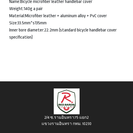
Name:Bicycle microfiber leather handlebar cover
Weight:140g a pair
Material:Microfiber leather + aluminum alloy + PvC cover
Size:33.5mm*s135mm
lnner bore diameter:22.2mm (standard bicycle handlebar cover
specification)
2/4 ซ.รามอินทรา75 แยก2
แขวงรามอินทรา กทม. 10230