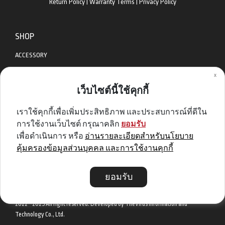
Return Policy
|
Warranty Terms
|
Privacy Policy
SHOP
ACCESSORY
x
APPAREL
เว็บไซต์นี้ใช้คุกกี้
BIKES
เราใช้คุกกี้เพื่อเพิ่มประสิทธิภาพ และประสบการณ์ที่ดีใน
DIABLO BIKE
การใช้งานเว็บไซต์ กรุณาคลิก
ยอมรับ
GET SPECIAL DEAL & OFFERS
เพื่อดำเนินการ หรือ
อ่านรายละเอียดสำหรับนโยบาย
คุ้มครองข้อมูลส่วนบุคคล และการใช้งานคุกกี้
Sign me up
ยอมรับ
2022 - 2025 All right reserved. Developed by TheVirus Information and
Technology Co., Ltd.