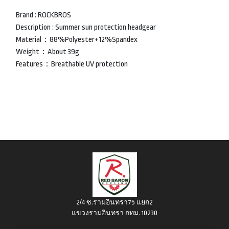
Brand : ROCKBROS
Description : Summer sun protection headgear
Material：88%Polyester+12%Spandex
Weight：About 39g
Features：Breathable UV protection
2/4 ซ.รามอินทรา75 แยก2
แขวงรามอินทรา กทม. 10230