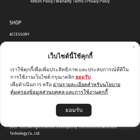
Return Policy
|
Warranty Terms
|
Privacy Policy
SHOP
ACCESSORY
x
APPAREL
เว็บไซต์นี้ใช้คุกกี้
BIKES
เราใช้คุกกี้เพื่อเพิ่มประสิทธิภาพ และประสบการณ์ที่ดีใน
DIABLO BIKE
การใช้งานเว็บไซต์ กรุณาคลิก
ยอมรับ
GET SPECIAL DEAL & OFFERS
เพื่อดำเนินการ หรือ
อ่านรายละเอียดสำหรับนโยบาย
คุ้มครองข้อมูลส่วนบุคคล และการใช้งานคุกกี้
Sign me up
ยอมรับ
2022 - 2025 All right reserved. Developed by TheVirus Information and
Technology Co., Ltd.